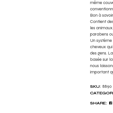
même couver
conventionne
Bon à savoir
Contient des
les animaux
parabens o
Un système 
cheveux qui 
des gens. L
basée sur la
nous laisson
important q
8890
SKU:
CATEGORI
SHARE: