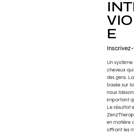
IN
VI
E
Inscrivez-
Un système 
cheveux qui 
des gens. L
basée sur la
nous laisson
important q
Le résultat 
ZenzTherapy 
en matière d
offrant les 