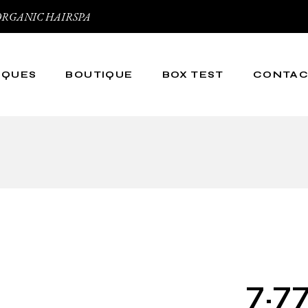
 et ORGANIC HAIRSPA
RQUES
BOUTIQUE
BOX TEST
CONTA
py
irspa
ic
7.7