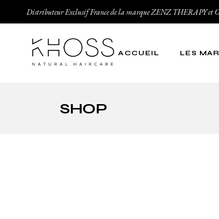
Distributeur Exclusif France de la marque ZENZ THERAPY
ACCUEIL
LES MA
Zenz Thera
SHOP
Organic Ha
Zenz Organ