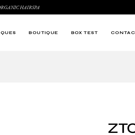
 et ORGANIC HAIRSPA
RQUES
BOUTIQUE
BOX TEST
CONTA
py
irspa
ic
ZTC