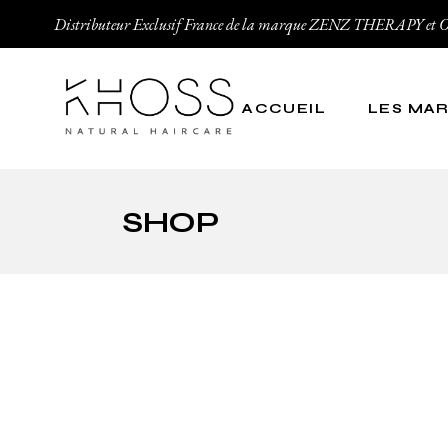
Distributeur Exclusif France de la marque ZENZ THERAPY
ACCUEIL
LES MA
Zenz Thera
SHOP
Organic Ha
Zenz Organ