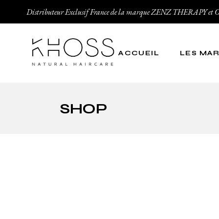
Distributeur Exclusif France de la marque ZENZ THERAPY
ACCUEIL
LES MA
Zenz Thera
SHOP
Organic Ha
Zenz Organ