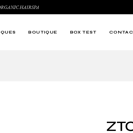
 et ORGANIC HAIRSPA
RQUES
BOUTIQUE
BOX TEST
CONTA
py
irspa
ic
ZTC